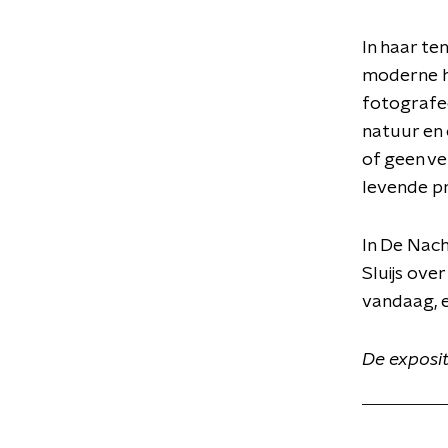
In haar te
moderne he
fotografee
natuur en 
of geen ve
levende pr
In De Nach
Sluijs ove
vandaag, e
De exposit