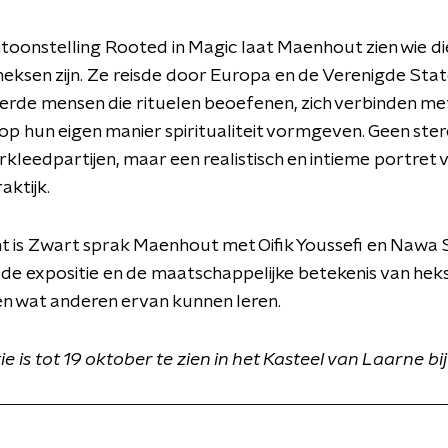
ntoonstelling Rooted in Magic laat Maenhout zien wie di
ksen zijn. Ze reisde door Europa en de Verenigde Stat
rde mensen die rituelen beoefenen, zich verbinden me
op hun eigen manier spiritualiteit vormgeven. Geen st
rkleedpartijen, maar een realistisch en intieme portret 
aktijk.
t is Zwart sprak Maenhout met Oifik Youssefi en Nawa S
r de expositie en de maatschappelijke betekenis van heks
n wat anderen ervan kunnen leren.
ie is tot 19 oktober te zien in het Kasteel van Laarne bij