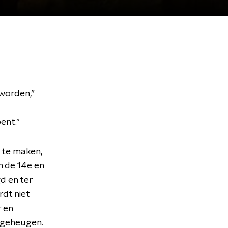
worden,”
ent.”
 te maken,
 de 14e en
d en ter
rdt niet
 en
f geheugen.