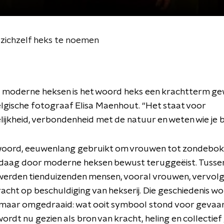
 zichzelf heks te noemen
l moderne heksen is het woord heks een krachtterm ge
lgische fotograaf Elisa Maenhout. “Het staat voor
ijkheid, verbondenheid met de natuur en weten wie je b
 woord, eeuwenlang gebruikt om vrouwen tot zondebok
daag door moderne heksen bewust teruggeëist. Tussen
werden tienduizenden mensen, vooral vrouwen, vervolg
cht op beschuldiging van hekserij. Die geschiedenis wo
 maar omgedraaid: wat ooit symbool stond voor gevaar
 wordt nu gezien als bron van kracht, heling en collectie