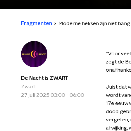
Fragmenten
Moderne heksen zijn niet bang
“Voor vee
zegt de Be
onafhankel
De Nacht is ZWART
Zwart
Juist dat
27 juli 2025 03:00 - 06:00
wordt van
17e eeuw 
dood gebra
vergeten,
afwijking,