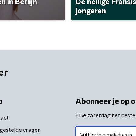
 in Berlijn
De heilige Fransi
jongeren
er
o
Abonneer je op o
Elke zaterdag het beste
act
gestelde vragen