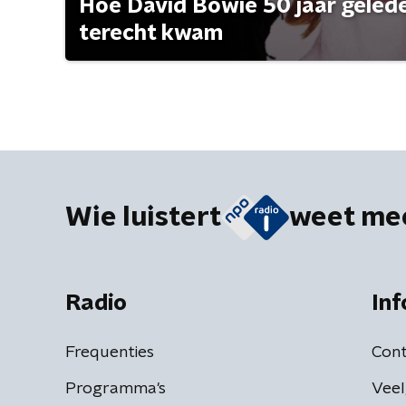
Hoe David Bowie 50 jaar geleden
terecht kwam
Wie luistert
weet me
Radio
Inf
Frequenties
Cont
Programma's
Veel