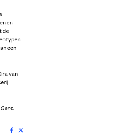
e
en en
t de
ereotypen
van een
ira van
erij
 Gent.