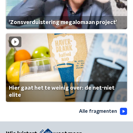
'Zonsverduistering megalomaan project'
Hier gaat het te weinig over: de net-niet
elite
Alle fragmenten