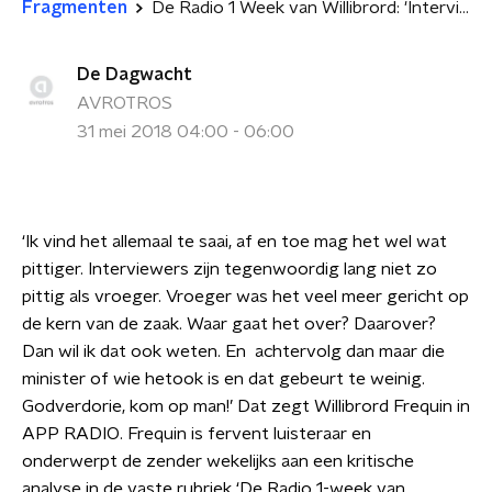
Fragmenten
De Radio 1 Week van Willibrord: 'Interviewers zijn tegenwoordig lang niet zo pittig als vroeger'
De Dagwacht
AVROTROS
31 mei 2018 04:00 - 06:00
‘Ik vind het allemaal te saai, af en toe mag het wel wat
pittiger. Interviewers zijn tegenwoordig lang niet zo
pittig als vroeger. Vroeger was het veel meer gericht op
de kern van de zaak. Waar gaat het over? Daarover?
Dan wil ik dat ook weten. En
achtervolg dan maar die
minister of wie hetook is en dat gebeurt te weinig.
Godverdorie, kom op man!’ Dat zegt Willibrord Frequin in
APP RADIO. Frequin is fervent luisteraar en
onderwerpt de zender wekelijks aan een kritische
analyse in de vaste rubriek ‘De Radio 1-week van