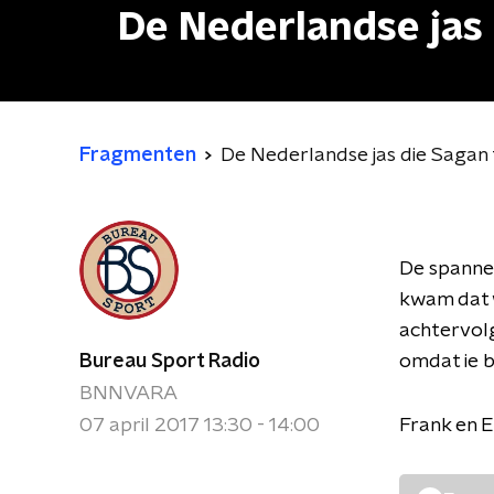
De Nederlandse jas 
Fragmenten
De Nederlandse jas die Sagan 
De spannen
kwam dat w
achtervolg
Bureau Sport Radio
omdat ie b
BNNVARA
07 april 2017 13:30 - 14:00
Frank en E