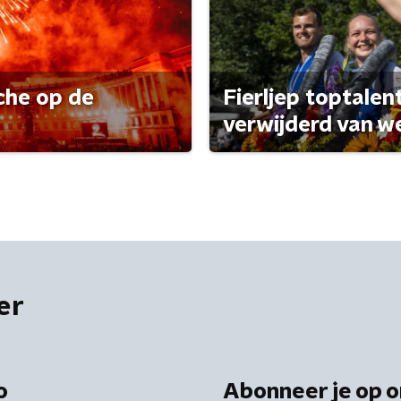
che op de
Fierljep toptalen
verwijderd van w
er
o
Abonneer je op o