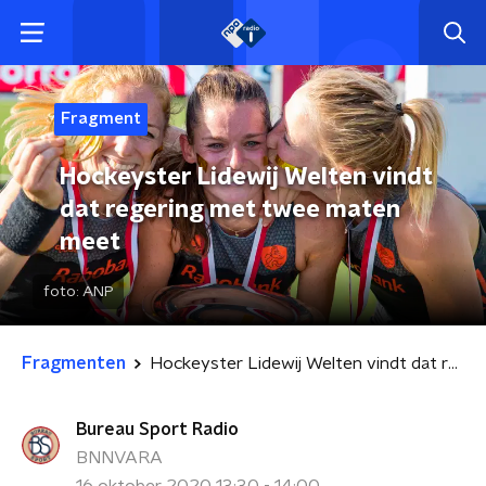
Fragment
Hockeyster Lidewij Welten vindt
dat regering met twee maten
meet
foto:
ANP
Fragmenten
Hockeyster Lidewij Welten vindt dat regering met twee maten meet
Bureau Sport Radio
BNNVARA