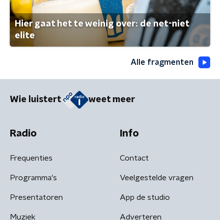
Hier gaat het te weinig over: de net-niet
elite
Alle fragmenten
Wie luistert
weet meer
Radio
Info
Frequenties
Contact
Programma's
Veelgestelde vragen
Presentatoren
App de studio
Muziek
Adverteren