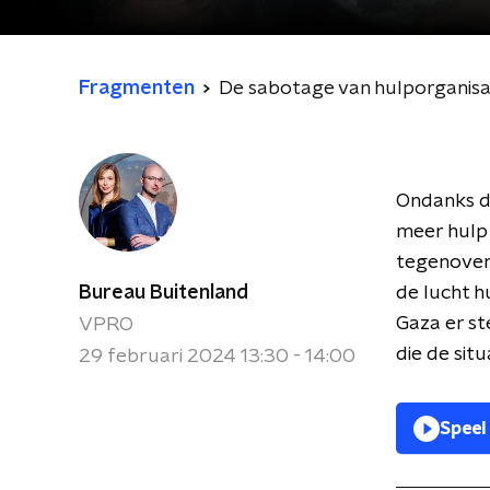
Fragmenten
De sabotage van hulporganisat
Ondanks de
meer hulp 
tegenoverg
Bureau Buitenland
de lucht h
Gaza er st
VPRO
die de situ
29 februari 2024 13:30 - 14:00
Speel