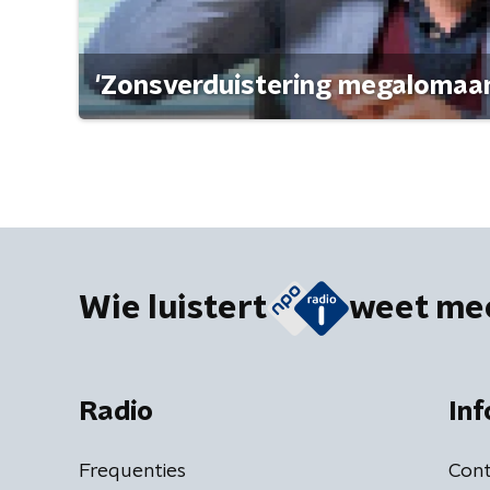
'Zonsverduistering megalomaan
Wie luistert
weet me
Radio
Inf
Frequenties
Cont