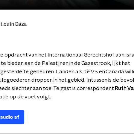
ies in Gaza
 opdracht van het Internationaal Gerechtshof aan Isr
te bieden aan de Palestijnen in de Gazastrook, lijkt het
estelde te gebeuren. Landen als de VS en Canada wille
ulpgoederen droppen in het gebied. Intussen is de bevol
eeds slechter aan toe. Te gast is correspondent
Ruth V
atie op de voet volgt.
 audio af