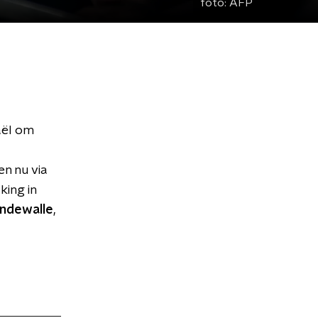
foto:
AFP
aël om
n nu via
king in
andewalle
,