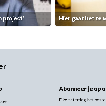
 project'
Hier gaat het te w
er
o
Abonneer je op o
Elke zaterdag het beste
act