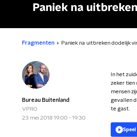
Paniek na uitbreken 
Fragmenten
Paniek na uitbreken dodelijk vi
In het zui
zeker tien
mensen zij
Bureau Buitenland
gevallen d
te gast.
VPRO
23 mei 2018 19:00 - 19:30
Speel