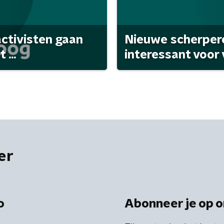
activisten gaan
Nieuwe scherpere
...
interessant voor
er
o
Abonneer je op o