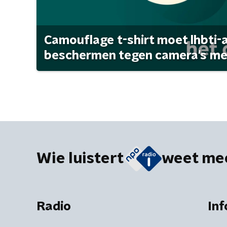
Camouflage t-shirt moet lhbti-
beschermen tegen camera's met 
Wie luistert
weet me
Radio
Inf