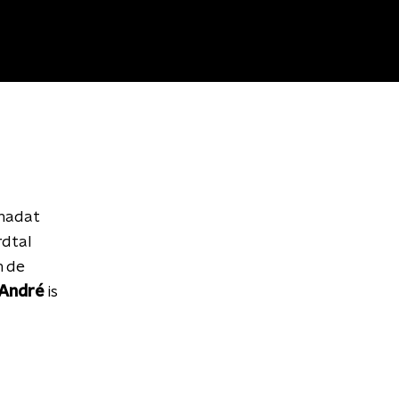
 nadat
rdtal
n de
 André
is