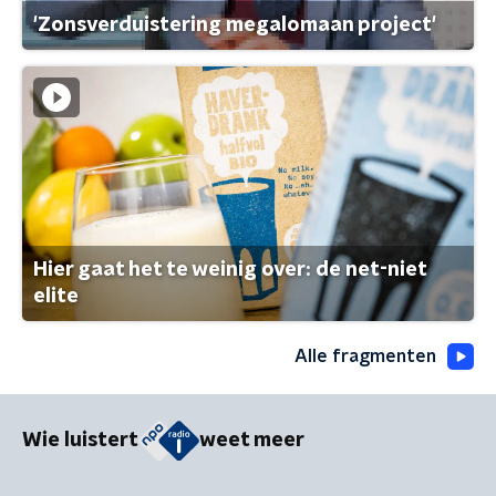
'Zonsverduistering megalomaan project'
Hier gaat het te weinig over: de net-niet
elite
Alle fragmenten
Wie luistert
weet meer