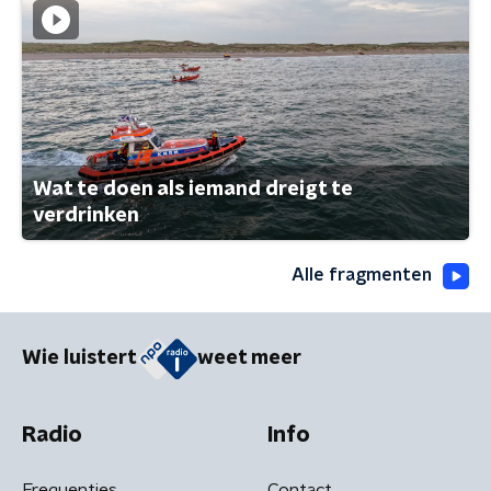
Wat te doen als iemand dreigt te
verdrinken
Alle fragmenten
Wie luistert
weet meer
Radio
Info
Frequenties
Contact