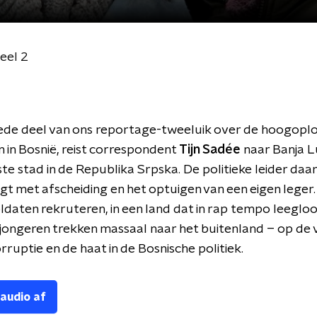
eel 2
eede deel van ons reportage-tweeluik over de hoogop
 in Bosnië, reist correspondent
Tijn Sadée
naar Banja L
ste stad in de Republika Srpska. De politieke leider daar
igt met afscheiding en het optuigen van een eigen leger
oldaten rekruteren, in een land dat in rap tempo leeglo
jongeren trekken massaal naar het buitenland – op de 
rruptie en de haat in de Bosnische politiek.
 audio af