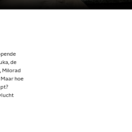
lopende
uka, de
, Milorad
. Maar hoe
opt?
vlucht