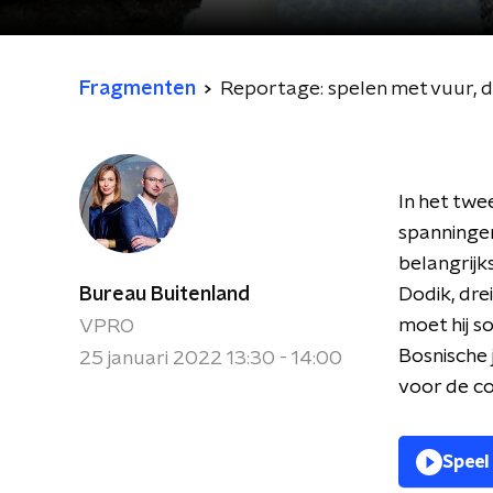
Fragmenten
Reportage: spelen met vuur, d
In het tw
spanningen
belangrijk
Bureau Buitenland
Dodik, dre
moet hij s
VPRO
Bosnische 
25 januari 2022 13:30 - 14:00
voor de co
Speel