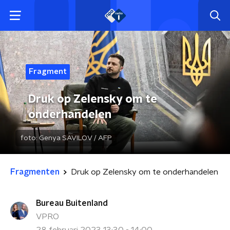
Fragment
Druk op Zelensky om te
onderhandelen
foto:
Genya SAVILOV / AFP
Fragmenten
Druk op Zelensky om te onderhandelen
Bureau Buitenland
VPRO