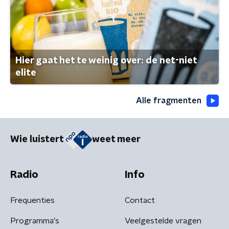
Hier gaat het te weinig over: de net-niet
elite
Alle fragmenten
Wie luistert
weet meer
Radio
Info
Frequenties
Contact
Programma's
Veelgestelde vragen