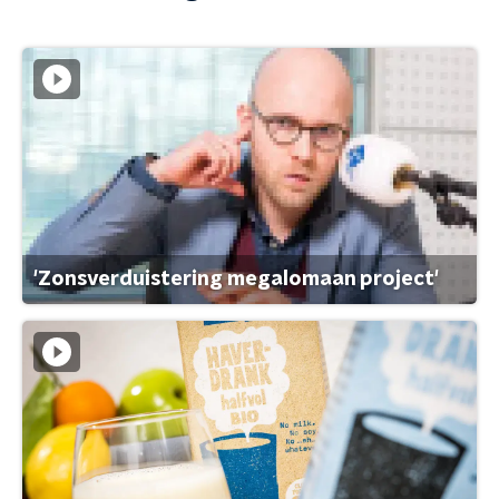
'Zonsverduistering megalomaan project'