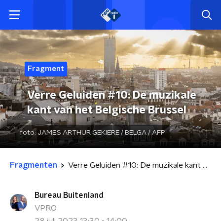
Fragment
Verre Geluiden #10: De muzikale
kant van het Belgische Brussel
foto:
JAMES ARTHUR GEKIERE / BELGA / AFP
Fragmenten
Verre Geluiden #10: De muzikale kant van het Belgische Brussel
Bureau Buitenland
VPRO