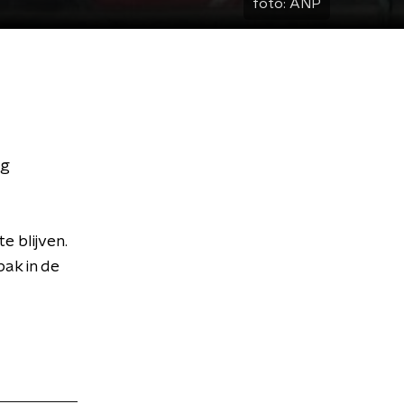
foto:
ANP
ig
e blijven.
ak in de