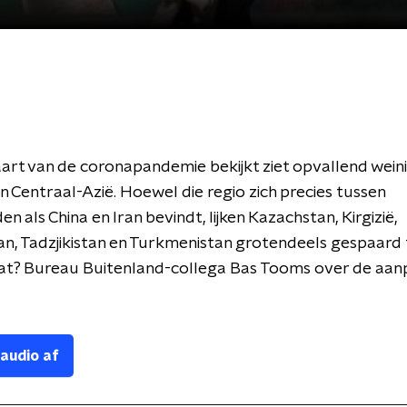
art van de coronapandemie bekijkt ziet opvallend wein
in Centraal-Azië. Hoewel die regio zich precies tussen
n als China en Iran bevindt, lijken Kazachstan, Kirgizië,
n, Tadzjikistan en Turkmenistan grotendeels gespaard t
at? Bureau Buitenland-collega Bas Tooms over de aanp
 audio af