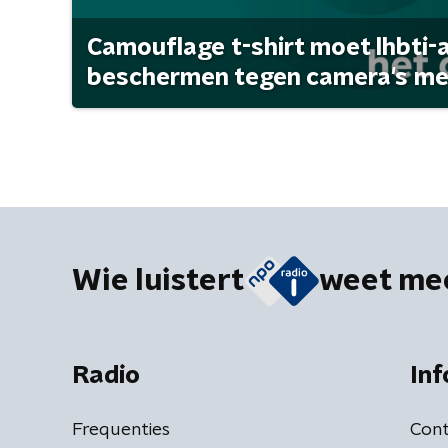
Camouflage t-shirt moet lhbti-
beschermen tegen camera's met 
Wie luistert
weet me
Radio
Inf
Frequenties
Cont