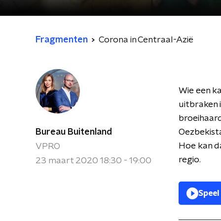
Fragmenten
Corona in Centraal-Azië
Wie een ka
uitbraken 
broeihaarde
Bureau Buitenland
Oezbekista
Hoe kan d
VPRO
regio.
23 maart 2020 18:30 - 19:00
Speel