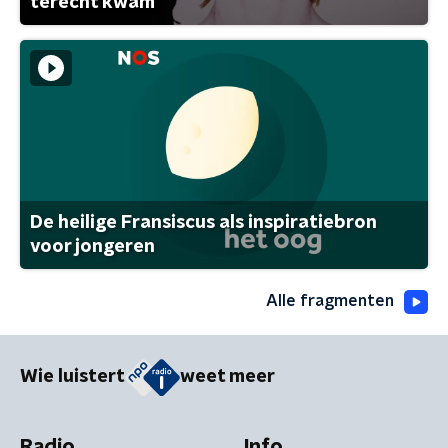
terecht kwam
De heilige Fransiscus als inspiratiebron
voor jongeren
Alle fragmenten
Wie luistert
weet meer
Radio
Info