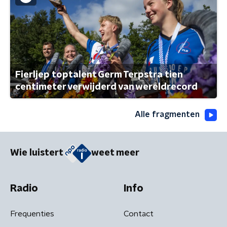
Fierljep toptalent Germ Terpstra tien
centimeter verwijderd van wereldrecord
Alle fragmenten
Wie luistert
weet meer
Radio
Info
Frequenties
Contact