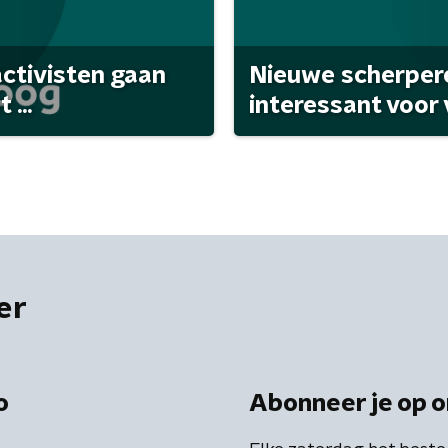
activisten gaan
Nieuwe scherpere
...
interessant voor
er
o
Abonneer je op o