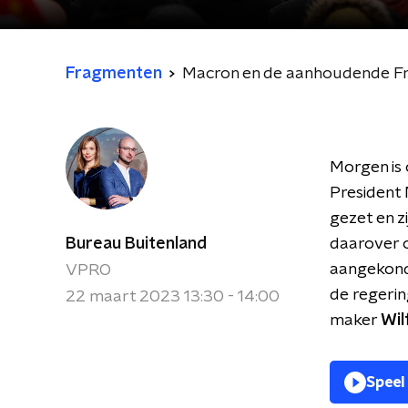
Fragmenten
Macron en de aanhoudende F
Morgen is 
President 
gezet en 
Bureau Buitenland
daarover o
aangekondi
VPRO
de regerin
22 maart 2023 13:30 - 14:00
maker
Wil
Speel