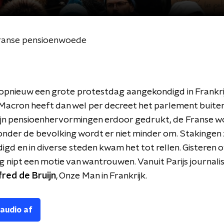
ranse pensioenwoede
opnieuw een grote protestdag aangekondigd in Frankri
Macron heeft dan wel per decreet het parlement buite
zijn pensioenhervormingen erdoor gedrukt, de Franse 
nder de bevolking wordt er niet minder om. Stakingen z
gd en in diverse steden kwam het tot rellen. Gisteren 
g nipt een motie van wantrouwen. Vanuit Parijs journalis
fred de Bruijn
, Onze Man in Frankrijk.
 audio af