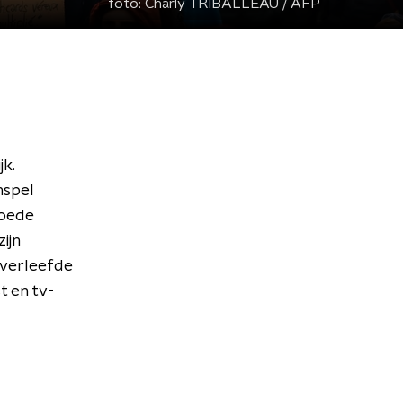
foto:
Charly TRIBALLEAU / AFP
jk.
nspel
woede
ijn
overleefde
t en tv-