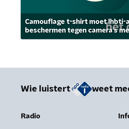
Camouflage t-shirt moet lhbti-
beschermen tegen camera's met 
Wie luistert
weet me
Radio
Inf