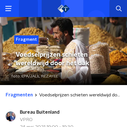
Fragment
Voedselprijzen schieten
wereldwijd door het dak
foto:
EPA/JALIL REZAYEE
Fragmenten
Voedselprijzen schieten wereldwijd door het dak
Bureau Buitenland
VPRO