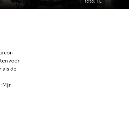
foto:
TD
larcón
hten voor
r als de
 ‘Mijn