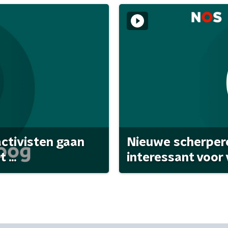
activisten gaan
Nieuwe scherpere
...
interessant voor