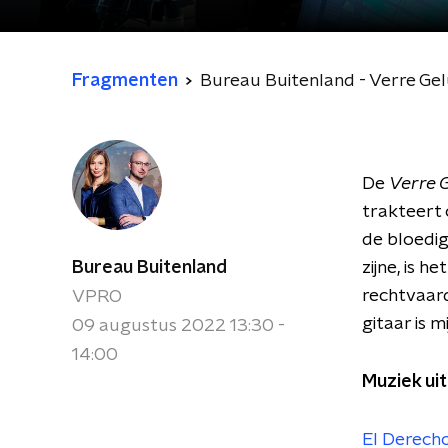
Fragmenten
Bureau Buitenland - Verre Gel
De
Verre 
trakteert 
de bloedig
Bureau Buitenland
zijne, is h
rechtvaardi
VPRO
gitaar is m
09 augustus 2022 13:30 -
14:00
Muziek uit
El Derecho