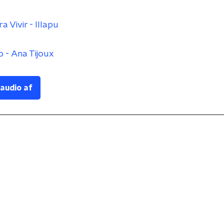
 Vivir - Illapu
 - Ana Tijoux
 audio af