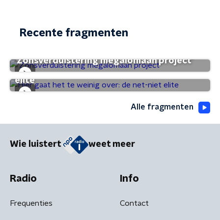
Recente fragmenten
'Zonsverduistering megalomaan project'
Hier gaat het te weinig over: de net-niet
elite
Alle fragmenten
Wie luistert
weet meer
Radio
Info
Frequenties
Contact