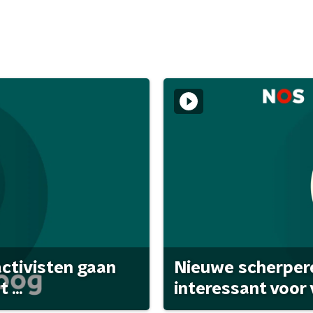
activisten gaan
Nieuwe scherpere
...
interessant voor