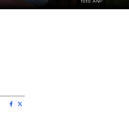
foto:
ANP