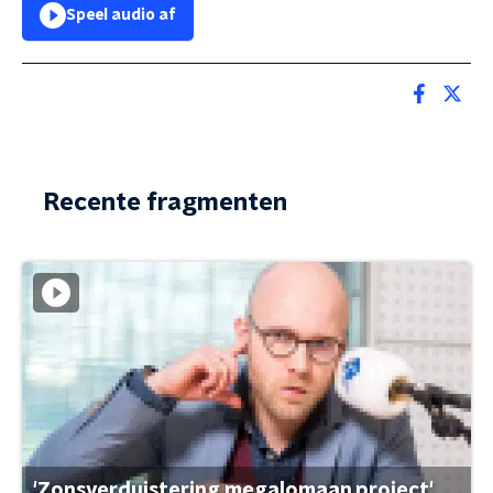
Speel audio af
Recente fragmenten
'Zonsverduistering megalomaan project'