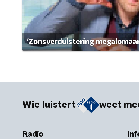
'Zonsverduistering megalomaan
Wie luistert
weet me
Radio
Inf