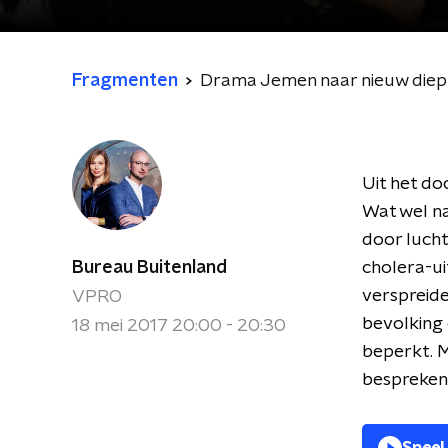
Fragmenten
Drama Jemen naar nieuw die
Uit het do
Wat wel na
door luch
Bureau Buitenland
cholera-ui
verspreide
VPRO
bevolking 
18 mei 2017 20:00 - 20:30
beperkt. M
bespreken 