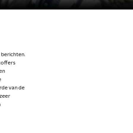
 berichten.
toffers
en
e
rde van de
 zeer
m