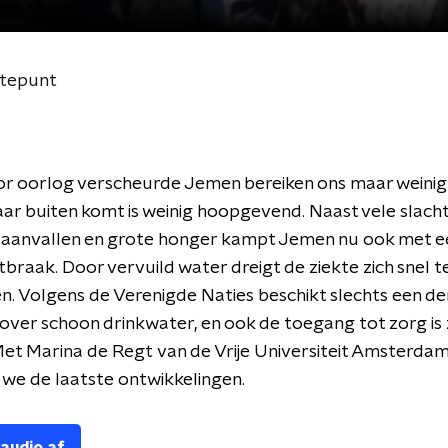
ptepunt
or oorlog verscheurde Jemen bereiken ons maar weinig
ar buiten komt is weinig hoopgevend. Naast vele slach
taanvallen en grote honger kampt Jemen nu ook met e
tbraak. Door vervuild water dreigt de ziekte zich snel t
n. Volgens de Verenigde Naties beschikt slechts een de
over schoon drinkwater, en ook de toegang tot zorg is
et Marina de Regt van de Vrije Universiteit Amsterda
we de laatste ontwikkelingen.