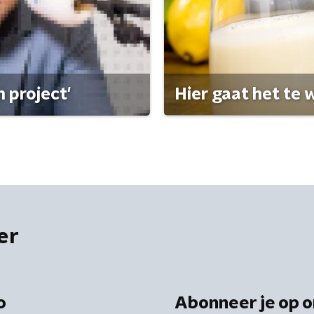
 project'
Hier gaat het te w
er
o
Abonneer je op o