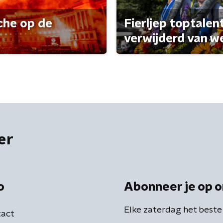
che op de
Fierljep toptalen
verwijderd van w
er
o
Abonneer je op o
Elke zaterdag het beste
act