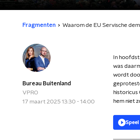
Fragmenten
Waarom de EU Servische demon
In hoofds
was daarme
wordt doo
Bureau Buitenland
geproteste
historicus 
VPRO
hem niet z
17 maart 2025 13:30 - 14:00
Speel