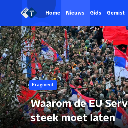
Home
Nieuws
Gids
Gemist
Fragment
Waarom de EU Servi
steek moet laten