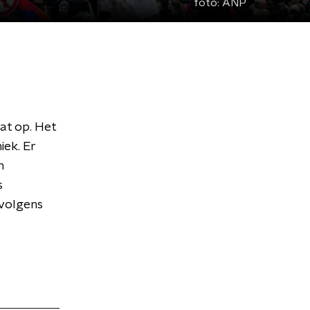
foto:
ANP
at op. Het
iek. Er
n
s
s volgens