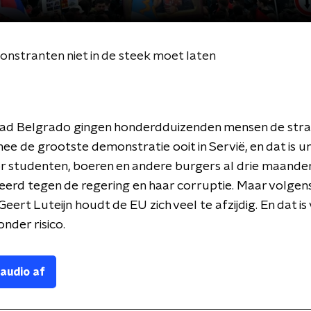
stranten niet in de steek moet laten
tad Belgrado gingen honderdduizenden mensen de stra
e de grootste demonstratie ooit in Servië, en dat is un
r studenten, boeren en andere burgers al drie maande
erd tegen de regering en haar corruptie. Maar volgen
Geert Luteijn houdt de EU zich veel te afzijdig. En dat i
onder risico.
 audio af