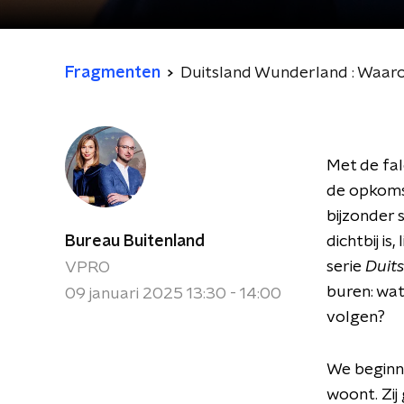
Fragmenten
Duitsland Wunderland : Waaro
Met de fal
de opkomst
bijzonder
Bureau Buitenland
dichtbij is
serie
Duit
VPRO
buren: wat
09 januari 2025 13:30 - 14:00
volgen?
We begin
woont. Zij 