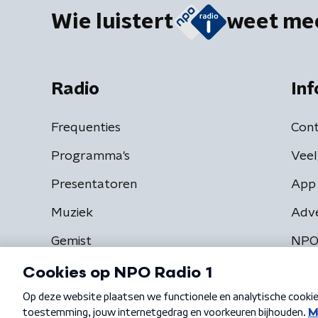
Wie luistert
weet me
Radio
Inf
Frequenties
Cont
Programma's
Veel
Presentatoren
App 
Muziek
Adv
Gemist
NPO