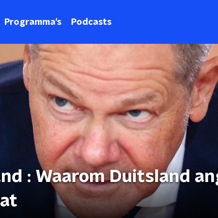
Programma's
Podcasts
nd : Waarom Duitsland an
at