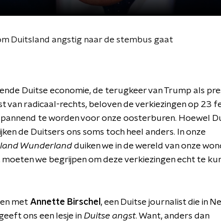
m Duitsland angstig naar de stembus gaat
ende Duitse economie, de terugkeer van Trump als pre
 van radicaal-rechts, beloven de verkiezingen op 23 f
 spannend te worden voor onze oosterburen. Hoewel Du
, lijken de Duitsers ons soms toch heel anders. In onze
sland Wunderland
duiken we in de wereld van onze wond
 moeten we begrijpen om deze verkiezingen echt te ku
nen met
Annette Birschel
, een Duitse journalist die in 
geeft ons een lesje in
Duitse angst
. Want, anders dan