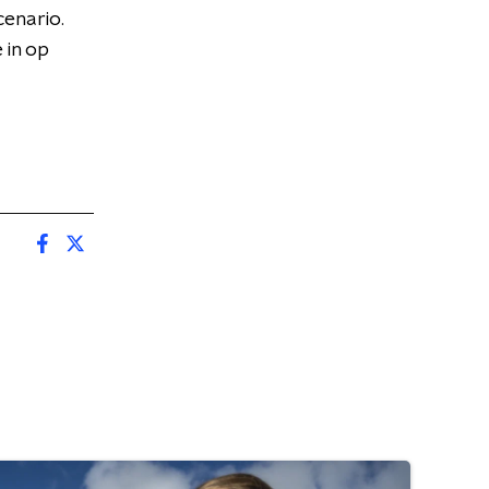
cenario.
 in op