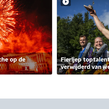
che op de
Fierljep toptalen
verwijderd van w