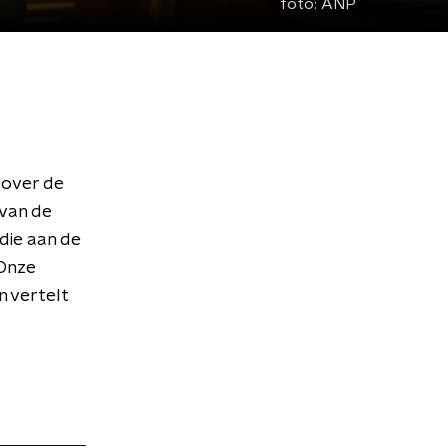
foto:
ANP
 over de
 van de
die aan de
 Onze
n vertelt