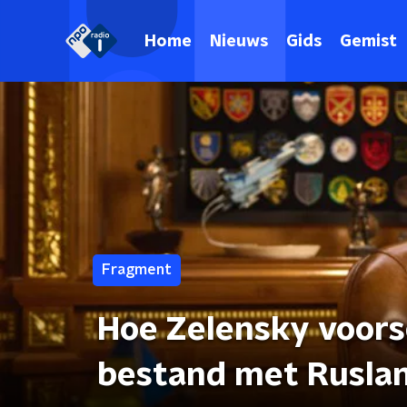
Home
Nieuws
Gids
Gemist
Fragment
Hoe Zelensky voors
bestand met Rusla