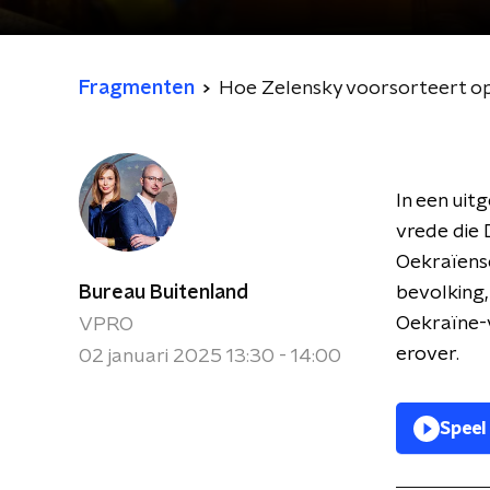
Fragmenten
Hoe Zelensky voorsorteert op
In een uit
vrede die 
Oekraïense
Bureau Buitenland
bevolking,
Oekraïne-v
VPRO
erover.
02 januari 2025 13:30 - 14:00
Speel