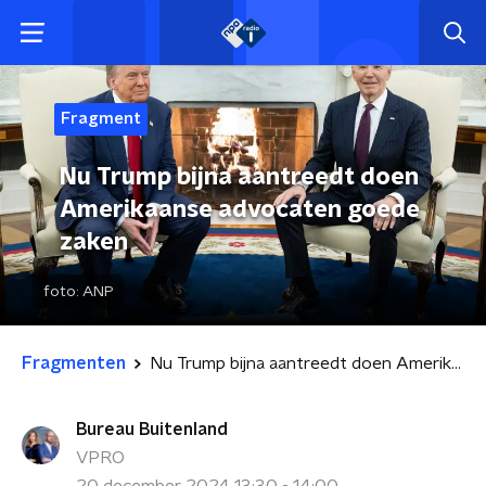
Fragment
Nu Trump bijna aantreedt doen
Amerikaanse advocaten goede
zaken
foto:
ANP
Fragmenten
Nu Trump bijna aantreedt doen Amerikaanse advocaten goede zaken
Bureau Buitenland
VPRO