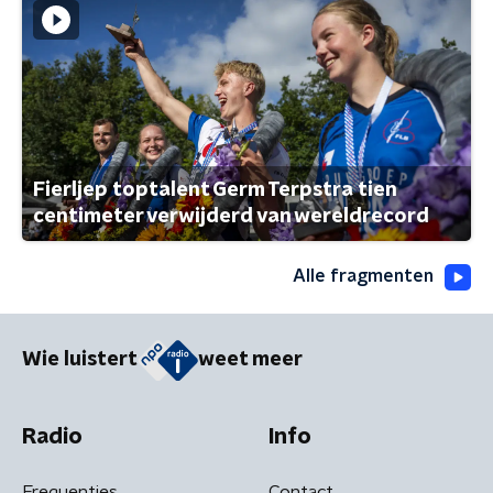
Fierljep toptalent Germ Terpstra tien
centimeter verwijderd van wereldrecord
Alle fragmenten
Wie luistert
weet meer
Radio
Info
Frequenties
Contact