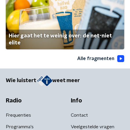
Hier gaat het te weinig over: de net-niet
elite
Alle fragmenten
Wie luistert
weet meer
Radio
Info
Frequenties
Contact
Programma's
Veelgestelde vragen