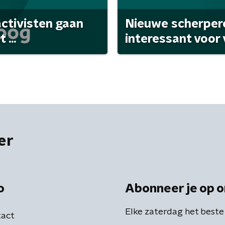
activisten gaan
Nieuwe scherpere
...
interessant voor
er
o
Abonneer je op o
Elke zaterdag het beste
act