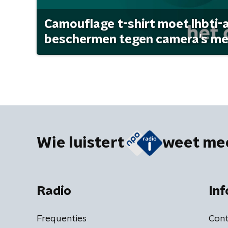
Camouflage t-shirt moet lhbti-
beschermen tegen camera's met 
Wie luistert
weet me
Radio
Inf
Frequenties
Cont