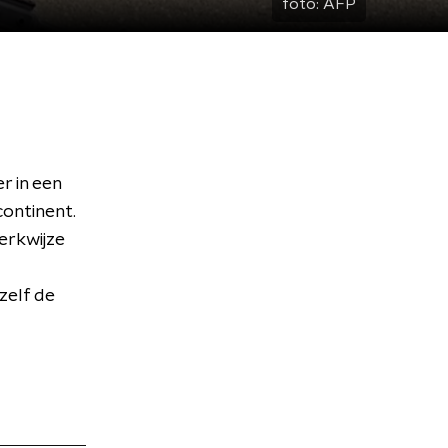
foto:
AFP
r in een
continent.
erkwijze
 zelf de