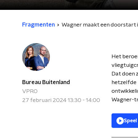
Fragmenten
Wagner maakt een doorstart i
Het beroem
vliegtuigc
Dat doen z
Bureau Buitenland
hetzelfde l
ontwikkeli
VPRO
Wagner-tro
27 februari 2024 13:30 - 14:00
Speel