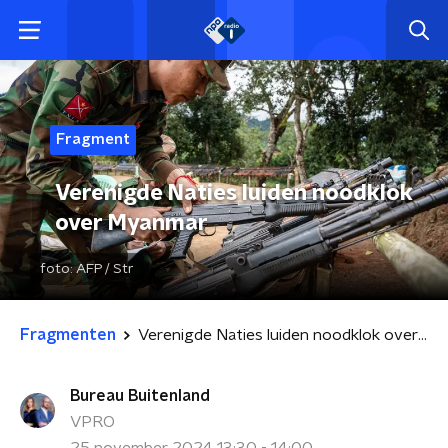
Fragment
Verenigde Naties luiden noodklok
over Myanmar
foto:
AFP / Str
Fragmenten
Verenigde Naties luiden noodklok over Myanmar
Bureau Buitenland
VPRO