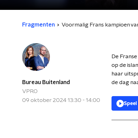
Fragmenten
Voormalig Frans kampioen van 
De Franse 
op de isla
haar uitsp
Bureau Buitenland
de dag naa
VPRO
09 oktober 2024 13:30 - 14:00
Speel