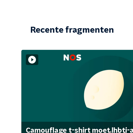
Recente fragmenten
Camouflage t-shirt moet lhbti-