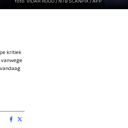
foto:
VIDAR RUUD / NTB SCANPIX / AFP
pe kritiek
ur vanwege
j vandaag