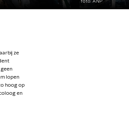
foto:
ANP
aarbij ze
dent
 geen
rom lopen
 zo hoog op
icoloog en