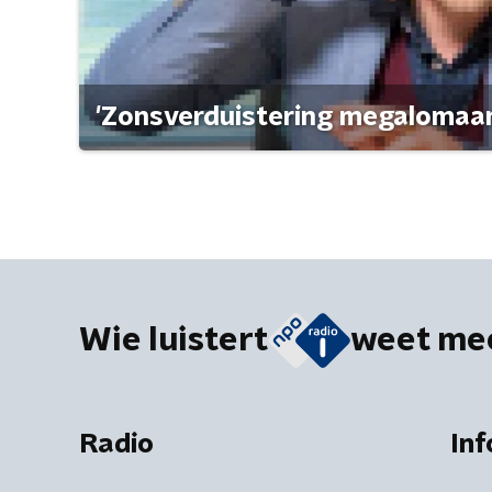
'Zonsverduistering megalomaan
Wie luistert
weet me
Radio
Inf