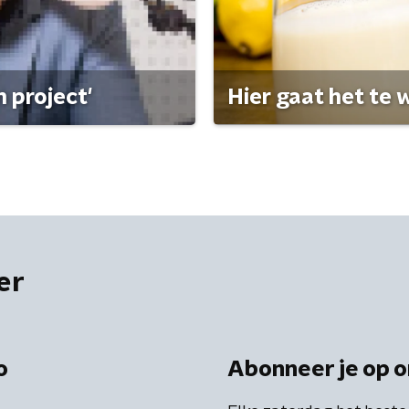
 project'
Hier gaat het te w
er
o
Abonneer je op o