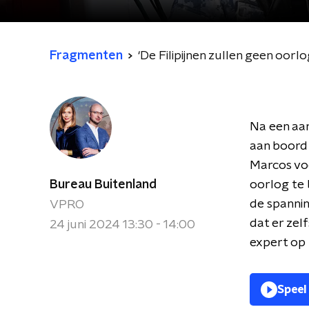
Fragmenten
‘De Filipijnen zullen geen oorl
Na een aan
aan boord 
Marcos voo
Bureau Buitenland
oorlog te 
de spannin
VPRO
dat er zel
24 juni 2024 13:30 - 14:00
expert op 
Speel