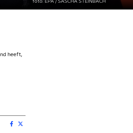
foto:
EPA / SASCHA STEINBACH
and heeft,