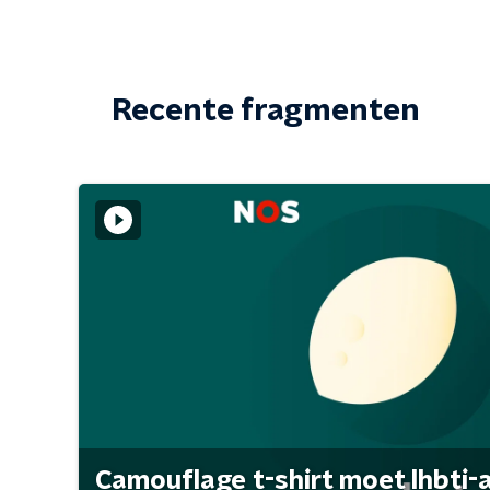
Recente fragmenten
Camouflage t-shirt moet lhbti-