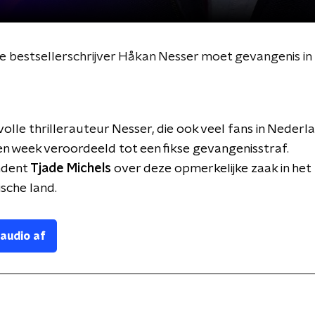
e bestsellerschrijver Håkan Nesser moet gevangenis in
olle thrillerauteur Nesser, die ook veel fans in Nederl
en week veroordeeld tot een fikse gevangenisstraf.
ndent
Tjade Michels
over deze opmerkelijke zaak in het
sche land.
 audio af