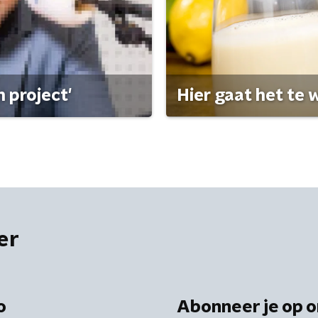
 project'
Hier gaat het te w
er
o
Abonneer je op o