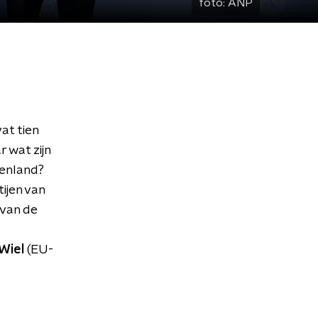
foto:
ANP
at tien
 wat zijn
tenland?
tijen van
 van de
 Wiel
(EU-