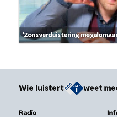
'Zonsverduistering megalomaan
Wie luistert
weet me
Radio
Inf