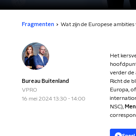
Fragmenten
Wat zijn de Europese ambitie
Het kersve
hoofdpunte
verder de 
Bureau Buitenland
Richt de bl
Europa, of
VPRO
internatio
16 mei 2024 13:30 - 14:00
NSC),
Mend
correspond