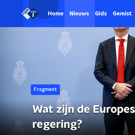
Home
Nieuws
Gids
Gemist
Fragment
Wat zijn de Europe
regering?