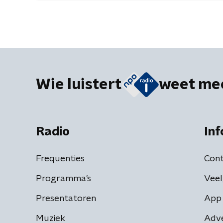
Wie luistert
weet me
Radio
Inf
Frequenties
Cont
Programma's
Veel
Presentatoren
App 
Muziek
Adv