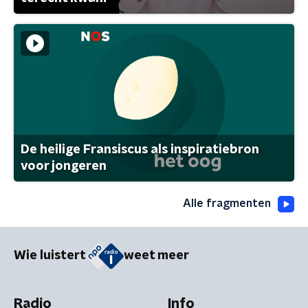
De heilige Fransiscus als inspiratiebron
voor jongeren
Alle fragmenten
Wie luistert
weet meer
Radio
Info