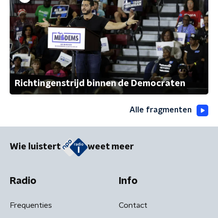
Richtingenstrijd binnen de Democraten
Alle fragmenten
Wie luistert
weet meer
Radio
Info
Frequenties
Contact