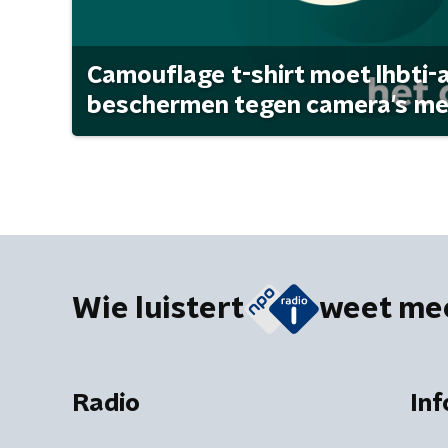
Camouflage t-shirt moet lhbti-
beschermen tegen camera's met 
Wie luistert
weet me
Radio
Inf