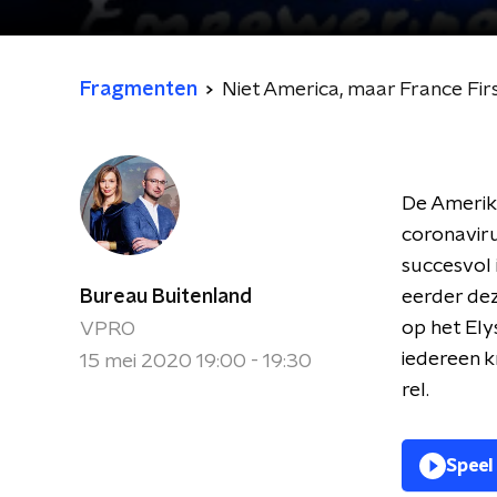
Fragmenten
Niet America, maar France Fir
De Amerika
coronaviru
succesvol 
Bureau Buitenland
eerder dez
op het Ely
VPRO
iedereen k
15 mei 2020 19:00 - 19:30
rel.
Speel