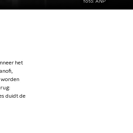
foto:
ANP
anneer het
anofi,
e worden
erug:
es duidt de