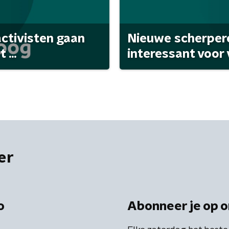
activisten gaan
Nieuwe scherpere
...
interessant voor
er
o
Abonneer je op o