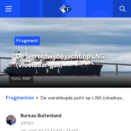
Fragment
De wereldwijde jacht op LNG
(vloeibaar gas)
foto:
ANP
Fragmenten
De wereldwijde jacht op LNG (vloeibaar gas)
Bureau Buitenland
VPRO