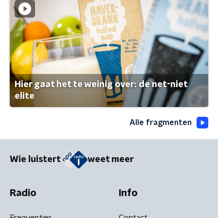
Hier gaat het te weinig over: de net-niet
elite
Alle fragmenten
Wie luistert
weet meer
Radio
Info
Frequenties
Contact