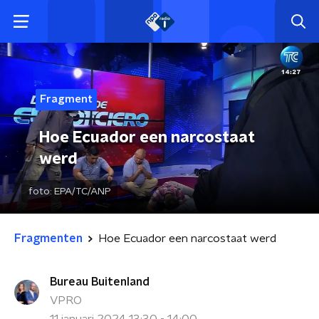
Fragment
Hoe Ecuador een narcostaat
werd
foto:
EPA/TC/ANP
Fragmenten
Hoe Ecuador een narcostaat werd
Bureau Buitenland
VPRO