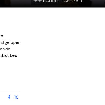
foto:
MAHMUD HAMS / AFP
en
 afgelopen
den de
abist
Leo