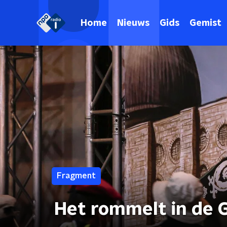
Home
Nieuws
Gids
Gemist
Fragment
Het rommelt in de G