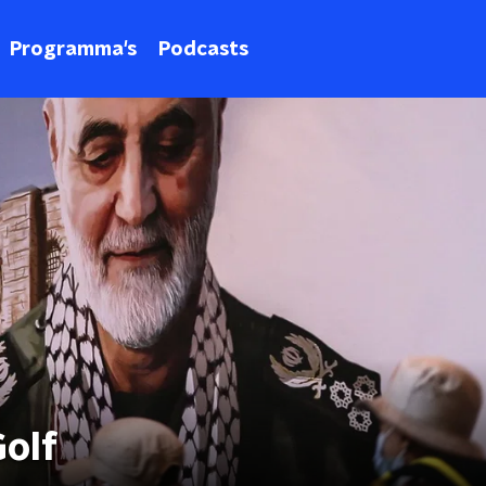
Programma's
Podcasts
olf