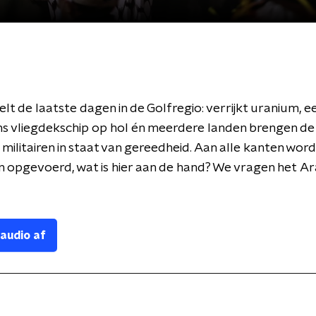
t de laatste dagen in de Golfregio: verrijkt uranium, e
s vliegdekschip op hol én meerdere landen brengen de
militairen in staat van gereedheid. Aan alle kanten wor
 opgevoerd, wat is hier aan de hand? We vragen het Ar
 audio af