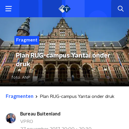
Fragment
Plan RUG-campus Yantai onder
druk
foto:
ANP
Fragmenten
Plan RUG-campus Yantai onder druk
Bureau Buitenland
VPRO