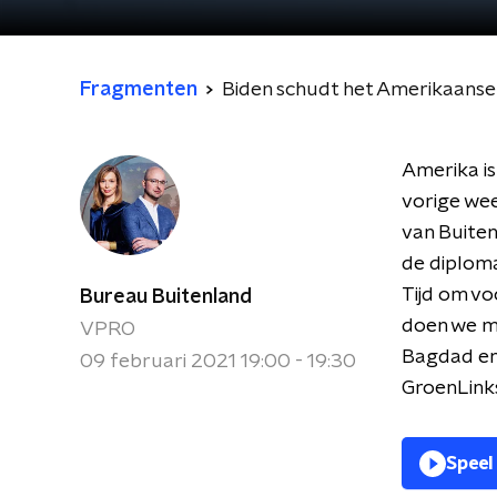
Fragmenten
Biden schudt het Amerikaans
Amerika is 
vorige wee
van Buiten
de diploma
Tijd om voo
Bureau Buitenland
doen we 
VPRO
Bagdad en
09 februari 2021 19:00 - 19:30
GroenLinks-
Speel