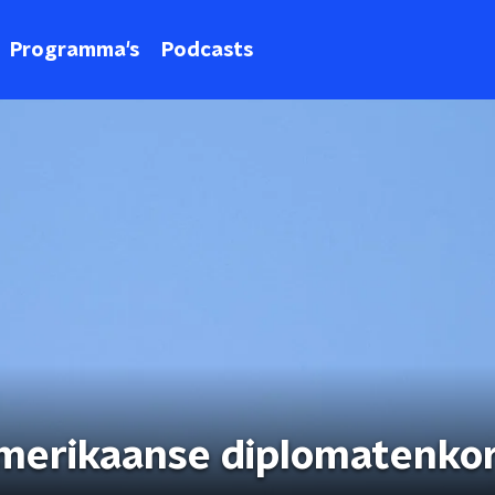
Programma's
Podcasts
merikaanse diplomatenko