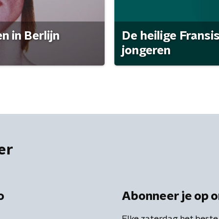
 in Berlijn
De heilige Fransi
jongeren
er
o
Abonneer je op o
Elke zaterdag het beste