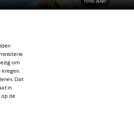
foto:
ANP
Biden
ministerie
 bezig om
e kregen.
 leren. Dat
at in
 op de