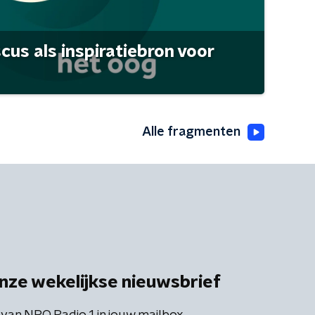
scus als inspiratiebron voor
Alle fragmenten
nze wekelijkse nieuwsbrief
 van NPO Radio 1 in jouw mailbox