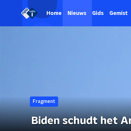
Home
Nieuws
Gids
Gemist
Fragment
Biden schudt het A