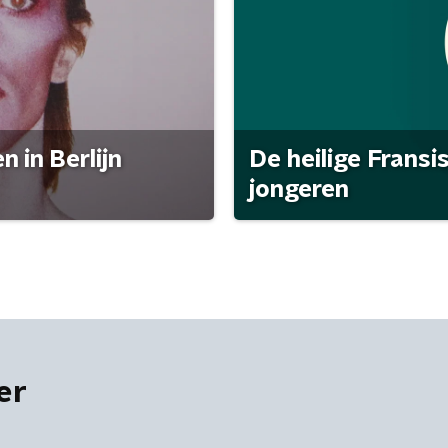
 in Berlijn
De heilige Fransi
jongeren
er