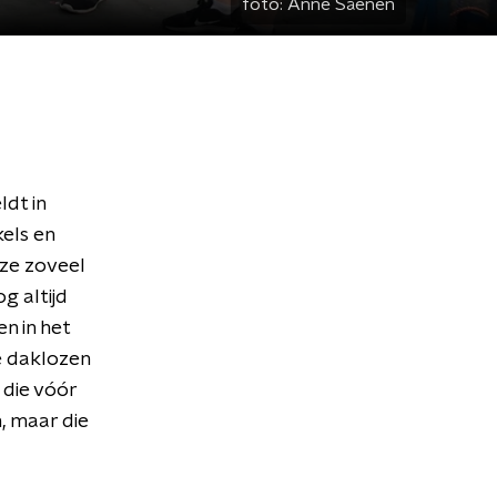
foto:
Anne Saenen
dt in
kels en
 ze zoveel
g altijd
n in het
ie daklozen
 die vóór
, maar die