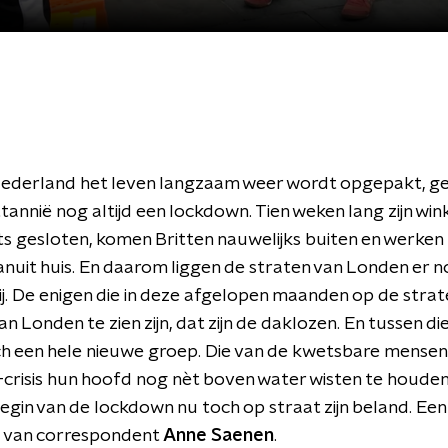
 Nederland het leven langzaam weer wordt opgepakt, gel
tannië nog altijd een lockdown. Tien weken lang zijn win
s gesloten, komen Britten nauwelijks buiten en werken
anuit huis. En daarom liggen de straten van Londen er no
ij. De enigen die in deze afgelopen maanden op de strate
n Londen te zien zijn, dat zijn de daklozen. En tussen d
ch een hele nieuwe groep. Die van de kwetsbare mensen
crisis hun hoofd nog nèt boven water wisten te houden
begin van de lockdown nu toch op straat zijn beland. Een
 van correspondent
Anne Saenen
.