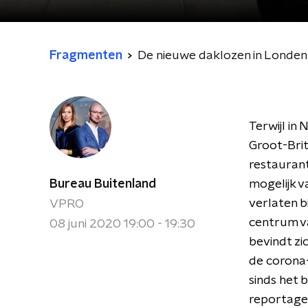
Fragmenten
De nieuwe daklozen in Londen
Terwijl in
Groot-Brit
restaurant
Bureau Buitenland
mogelijk v
verlaten b
VPRO
centrum va
08 juni 2020 19:00 - 19:30
bevindt zi
de corona-
sinds het 
reportage