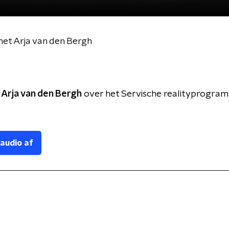
met Arja van den Bergh
t
Arja van den Bergh
over het Servische realityprogra
 audio af