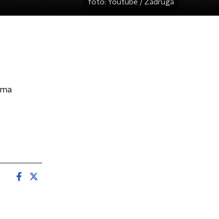
foto:
Youtube / Zadruga
mma