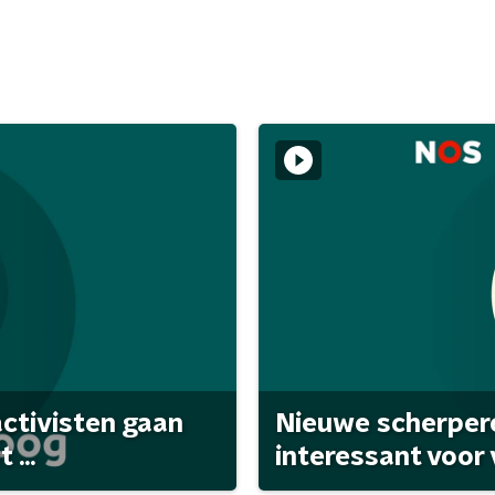
activisten gaan
Nieuwe scherpere
...
interessant voor