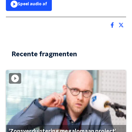
Speel audio af
Recente fragmenten
'Zonsverduistering megalomaan project'