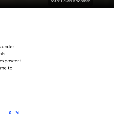
foto:
Edwin Koopman
ijzonder
als
u exposeert
ime to