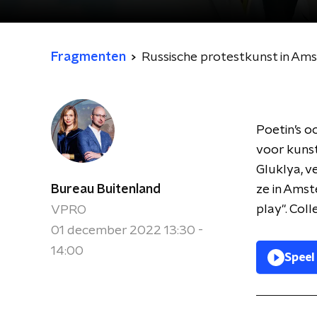
Fragmenten
Russische protestkunst in Am
Poetin’s o
voor kunst
Gluklya, v
Bureau Buitenland
ze in Amst
play". Col
VPRO
01 december 2022 13:30 -
14:00
Speel