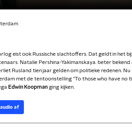
sterdam
orlog eist ook Russische slachtoffers. Dat geldt in het b
enaars. Natalie Pershina-Yakimanskaya. beter bekend 
erliet Rusland tien jaar gelden om politieke redenen. N
erdam met de tentoonstelling "To those who have no t
lega
Edwin Koopman
ging kijken.
 audio af