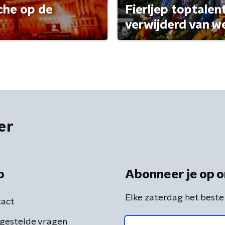
che op de
Fierljep toptalen
verwijderd van w
er
o
Abonneer je op o
Elke zaterdag het beste
act
gestelde vragen