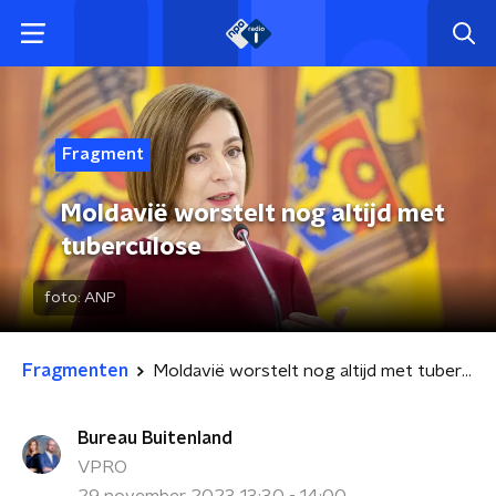
Fragment
Moldavië worstelt nog altijd met
tuberculose
foto:
ANP
Fragmenten
Moldavië worstelt nog altijd met tuberculose
Bureau Buitenland
VPRO